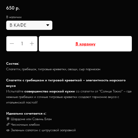
650
р.
В наличии
В корзину
Состав:
Спагетти, гребешок, тигровые креветки, овощи, сыр пармезан
Спагетти с гребешком и тигровой креветкой – элегантность морского
вкуса
Испытайте
совершенство морской кухни
со спагетти от "Солнце Токио" – где
нежные гребешки и сочные тигровые креветки создают гармонию вкуса с
итальянской пастой!
Идеально сочетается с:
🥂 Шардоне или Совинь Блан
🥖 Чесночным хлебом
🥗 Зеленым салатом с цитрусовой заправкой