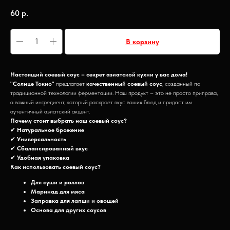
60
р.
В корзину
Настоящий соевый соус – секрет азиатской кухни у вас дома!
"Солнце Токио"
предлагает
качественный соевый соус
, созданный по
традиционной технологии ферментации. Наш продукт – это не просто приправа,
а важный ингредиент, который раскроет вкус ваших блюд и придаст им
аутентичный азиатский акцент.
Почему стоит выбрать наш соевый соус?
✔
Натуральное брожение
✔
Универсальность
✔
Сбалансированный вкус
✔
Удобная упаковка
Как использовать соевый соус?
Для суши и роллов
Маринад для мяса
Заправка для лапши и овощей
Основа для других соусов