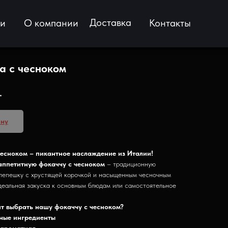
Доставка
ии
О компании
Контакты
а с чесноком
.
ину
есноком – пикантное наслаждение из Италии!
аппетитную фокаччу с чесноком
– традиционную
 лепешку с хрустящей корочкой и насыщенным чесночным
еальная закуска к основным блюдам или самостоятельное
т выбрать нашу фокаччу с чесноком?
ные ингредиенты
 ароматная