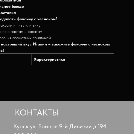
льное блюдо
доставка
одавать фокаччу с чесноком?
закуски к пиву или вину
ение к пастам и салатам
овления ароматных сэндвичей
 настоящий вкус Италии – закажите фокаччу с чесноком
с!
Характеристика
КОНТАКТЫ
Курск ул. Бойцов 9-й Дивизии д.194