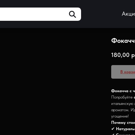
Акц
Фокачч
180,00
р
В корз
Фокачча с ч
Попробуйте
итальянскую
ароматом. Ид
угощение!
Почему стои
✔
Натураль
✔
Сочная и