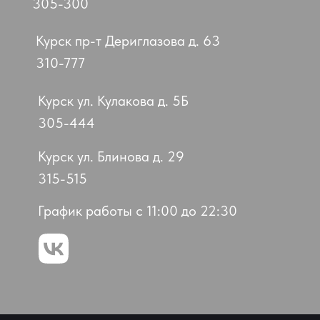
305-300
Курск пр-т Дериглазова д. 63
310-777
Курск ул. Кулакова д. 5Б
305-444
Курск ул. Блинова д. 29
315-515
График работы с 11:00 до 22:30