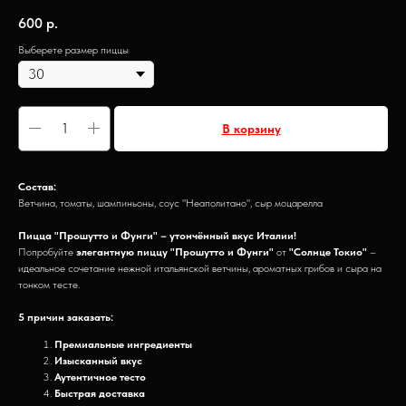
600
р.
Выберете размер пиццы
В корзину
Состав:
Ветчина, томаты, шампиньоны, соус "Неаполитано", сыр моцарелла
Пицца "Прошутто и Фунги" – утончённый вкус Италии!
Попробуйте
элегантную пиццу "Прошутто и Фунги"
от
"Солнце Токио"
–
идеальное сочетание нежной итальянской ветчины, ароматных грибов и сыра на
тонком тесте.
5 причин заказать:
Премиальные ингредиенты
Изысканный вкус
Аутентичное тесто
Быстрая доставка