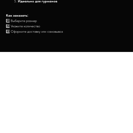
Идеально для гурманов
Как заказать:
1️⃣ Выберите размер
2️⃣ Укажите количество
3️⃣ Оформите доставку или самовывоз