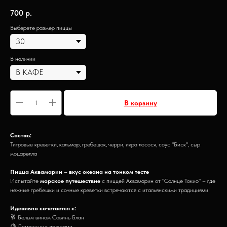
700
р.
Выберете размер пиццы
В наличии
В корзину
Состав:
Тигровые креветки, кальмар, гребешок, черри, икра лосося, соус "Биск", сыр
моцарелла
Пицца Аквамарин – вкус океана на тонком тесте
Испытайте
морское путешествие
с пиццей Аквамарин от "Солнце Токио" – где
нежные гребешки и сочные креветки встречаются с итальянскими традициями!
Идеально сочетается с:
🥂 Белым вином Совинь Блан
🍋 Лимонными дольками