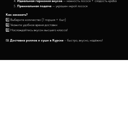
Идеальная гармония вкусов
— нежность лосося + сладость краба
Премиальная подача
— украшен икрой лосося
Как заказать?
1️⃣ Выберите количество (1 порция = 6шт)
2️⃣ Укажите удобное время доставки
3️⃣ Наслаждайтесь вкусом высшего класса!
🍱
Доставка роллов и суши в Курске
– быстро, вкусно, надёжно!