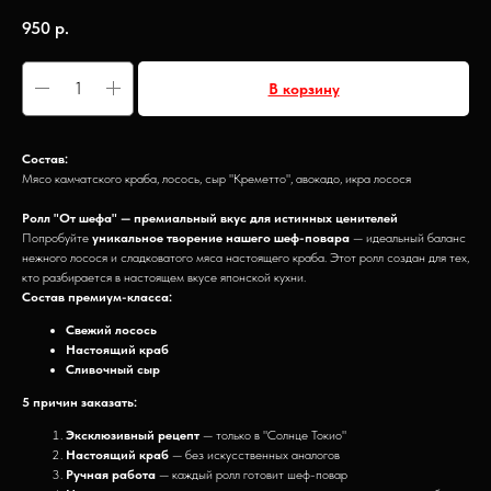
950
р.
В корзину
Состав:
Мясо камчатского краба, лосось, сыр "Креметто", авокадо, икра лосося
Ролл "От шефа" — премиальный вкус для истинных ценителей
Попробуйте
уникальное творение нашего шеф-повара
— идеальный баланс
нежного лосося и сладковатого мяса настоящего краба. Этот ролл создан для тех,
кто разбирается в настоящем вкусе японской кухни.
Состав премиум-класса:
Свежий лосось
Настоящий краб
Сливочный сыр
5 причин заказать:
Эксклюзивный рецепт
— только в "Солнце Токио"
Настоящий краб
— без искусственных аналогов
Ручная работа
— каждый ролл готовит шеф-повар