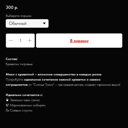
300
р.
Выберете порцию
В корзину
Состав:
Креветки тигровые
Маки с креветкой – японское совершенство в каждом ролле
Попробуйте
идеальное сочетание нежной креветки и свежих
ингредиентов
от "Солнце Токио" – где каждая деталь создает гармонию вкуса!
Идеально сочетается с:
🍵 Зеленым чаем сенча
🥢 Маринованным имбирем
🍶 Соевым соусом