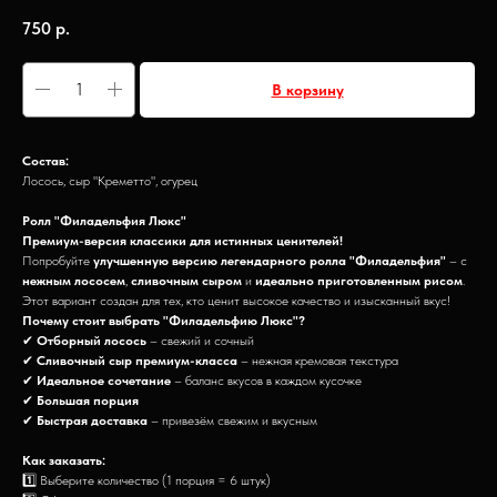
750
р.
В корзину
Состав:
Лосось, сыр "Креметто", огурец
Ролл "Филадельфия Люкс"
Премиум-версия классики для истинных ценителей!
Попробуйте
улучшенную версию легендарного ролла "Филадельфия"
– с
нежным лососем
,
сливочным сыром
и
идеально приготовленным рисом
.
Этот вариант создан для тех, кто ценит высокое качество и изысканный вкус!
Почему стоит выбрать "Филадельфию Люкс"?
✔
Отборный лосось
– свежий и сочный
✔
Сливочный сыр премиум-класса
– нежная кремовая текстура
✔
Идеальное сочетание
– баланс вкусов в каждом кусочке
✔
Большая порция
✔
Быстрая доставка
– привезём свежим и вкусным
Как заказать:
1️⃣ Выберите количество (1 порция = 6 штук)