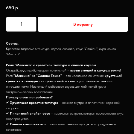
650
р.
В корзину
Состав:
Креветки тигровые в темпуре, огурец, авокадо, соус "Спайси", икра мойвы
"Масаго"
Ролл "Мексика" с креветкой темпура и спайси соусом
Острый, хрустящий, невероятно вкусный –
взрыв эмоций в каждом ролле!
Ролл
"Мексика"
от
"Солнце Токио"
– это идеальное сочетание
хрустящей
креветки в темпуре
и
острого спайси соуса
, дополненное свежими
ингредиентами. Настоящий фейерверк вкусов для любителей ярких
гастрономических впечатлений!
Почему стоит попробовать?
✔
Хрустящая креветка темпура
– нежная внутри, с аппетитной корочкой
снаружи.
✔
Пикантный спайси соус
– идеальная острота, которая подчеркивает вкус
морепродуктов.
✔
Свежие компоненты
– только качественные продукты и продуманное
сочетание.