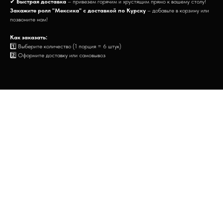
✔
Быстрая доставка
– привезем горячим и хрустящим прямо к вашему столу!
Закажите ролл "Мексика" с доставкой по Курску
– добавьте в корзину или
позвоните нам!
Как заказать:
1️⃣ Выберите количество (1 порция = 6 штук)
2️⃣ Оформите доставку или самовывоз