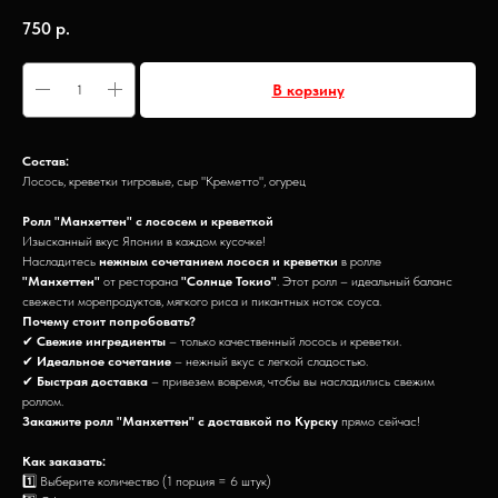
750
р.
В корзину
Состав:
Лосось, креветки тигровые, сыр "Креметто", огурец
Ролл "Манхеттен" с лососем и креветкой
Изысканный вкус Японии в каждом кусочке!
Насладитесь
нежным сочетанием лосося и креветки
в ролле
"Манхеттен"
от ресторана
"Солнце Токио"
. Этот ролл – идеальный баланс
свежести морепродуктов, мягкого риса и пикантных ноток соуса.
Почему стоит попробовать?
✔
Свежие ингредиенты
– только качественный лосось и креветки.
✔
Идеальное сочетание
– нежный вкус с легкой сладостью.
✔
Быстрая доставка
– привезем вовремя, чтобы вы насладились свежим
роллом.
Закажите ролл "Манхеттен" с доставкой по Курску
прямо сейчас!
Как заказать:
1️⃣ Выберите количество (1 порция = 6 штук)