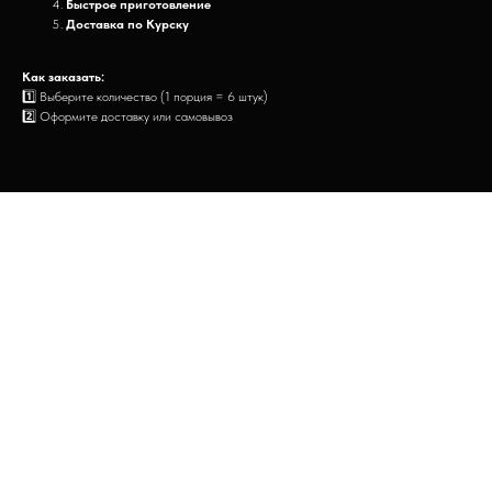
Быстрое приготовление
Доставка по Курску
Как заказать:
1️⃣ Выберите количество (1 порция = 6 штук)
2️⃣ Оформите доставку или самовывоз