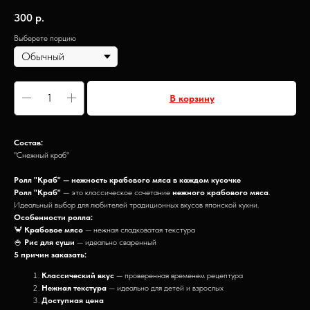
300
р.
Выберете порцию
В корзину
Состав:
"Снежный краб"
Ролл "Краб" — нежность крабового мяса в каждом кусочке
Ролл "Краб"
— это классическое сочетание
нежного крабового мяса
.
Идеальный выбор для любителей традиционных вкусов японской кухни.
Особенности ролла:
🦀
Крабовое мясо
— нежная сладковатая текстура
🍚
Рис для суши
— идеально сваренный
5 причин заказать:
Классический вкус
— проверенная временем рецептура
Нежная текстура
— идеально для детей и взрослых
Доступная цена