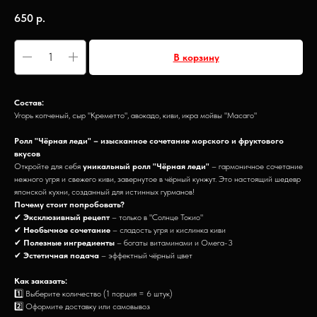
650
р.
В корзину
Состав:
Угорь копченый, сыр "Креметто", авокадо, киви, икра мойвы "Масаго"
Ролл "Чёрная леди" – изысканное сочетание морского и фруктового
вкусов
Откройте для себя
уникальный ролл "Чёрная леди"
– гармоничное сочетание
нежного угря и свежего киви, завернутое в чёрный кунжут. Это настоящий шедевр
японской кухни, созданный для истинных гурманов!
Почему стоит попробовать?
✔
Эксклюзивный рецепт
– только в "Солнце Токио"
✔
Необычное сочетание
– сладость угря и кислинка киви
✔
Полезные ингредиенты
– богаты витаминами и Омега-3
✔
Эстетичная подача
– эффектный чёрный цвет
Как заказать:
1️⃣ Выберите количество (1 порция = 6 штук)
2️⃣ Оформите доставку или самовывоз