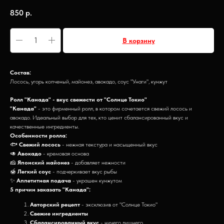
850
р.
В корзину
Состав:
Лосось, угорь копченый, майонез, авокадо, соус "Унаги", кунжут
Ролл "Канада" - вкус свежести от "Солнце Токио"
"Канада"
- это фирменный ролл, в котором сочетается свежий лосось и
авокадо. Идеальный выбор для тех, кто ценит сбалансированный вкус и
качественные ингредиенты.
Особенности ролла:
🐟
Свежий лосось
- нежная текстура и насыщенный вкус
🥑
Авокадо
- кремовая основа
🧀
Японский майонез
- добавляет нежности
🍯
Легкий соус
- подчеркивает вкус рыбы
✨
Аппетитная подача
- украшен кунжутом
5 причин заказать "Канада":
Авторский рецепт
- эксклюзив от "Солнце Токио"
Свежие ингредиенты
Сбалансированный вкус
- ничего лишнего