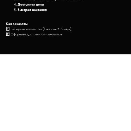
Доступная цена
Быстрая доставка
Как заказать:
1️⃣ Выберите количество (1 порция = 6 штук)
2️⃣ Оформите доставку или самовывоз