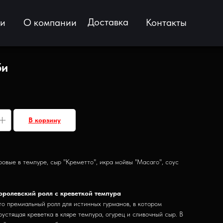
Доставка
ии
О компании
Контакты
би
В корзину
ровые в темпуре, сыр "Креметто", икра мойвы "Масаго", соус
королевский ролл с креветкой темпура
то премиальный ролл для истинных гурманов, в котором
рустящая креветка в кляре темпура, огурец и сливочный сыр. В