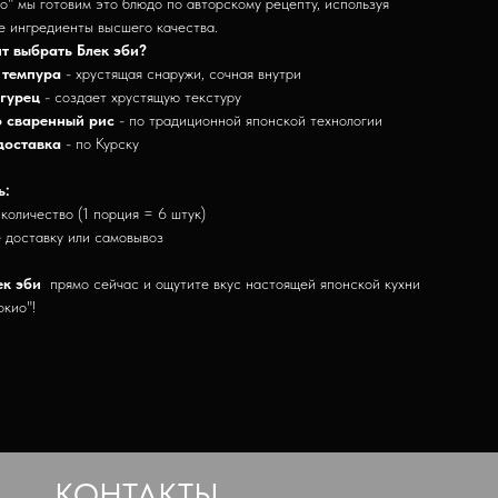
о" мы готовим это блюдо по авторскому рецепту, используя
е ингредиенты высшего качества.
т выбрать Блек эби?
 темпура
- хрустящая снаружи, сочная внутри
гурец
- создает хрустящую текстуру
 сваренный рис
- по традиционной японской технологии
доставка
- по Курску
ь:
 количество (1 порция = 6 штук)
 доставку или самовывоз
ек эби
прямо сейчас и ощутите вкус настоящей японской кухни
окио"!
КОНТАКТЫ