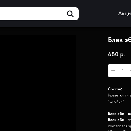
Акц
Блек э
680
р.
Состав:
Креветки тиг
"Спайси"
Блек эби - 
Блек эби
- э
сочетается х