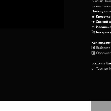
"Солнце Токи
только свежи
Почему стои
🔥
Креветка
🥑
Свежий о
🍚
Идеально
🚀
Быстрая 
Как заказат
1️⃣ Выберите
2️⃣ Оформите
Закажите
Бл
от "Солнце Т