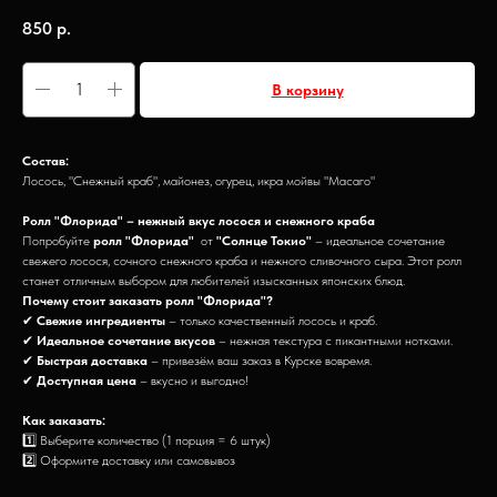
850
р.
В корзину
Состав:
Лосось, "Снежный краб", майонез, огурец, икра мойвы "Масаго"
Ролл "Флорида" – нежный вкус лосося и снежного краба
Попробуйте
ролл "Флорида"
от
"Солнце Токио"
– идеальное сочетание
свежего лосося, сочного снежного краба и нежного сливочного сыра. Этот ролл
станет отличным выбором для любителей изысканных японских блюд.
Почему стоит заказать ролл "Флорида"?
✔
Свежие ингредиенты
– только качественный лосось и краб.
✔
Идеальное сочетание вкусов
– нежная текстура с пикантными нотками.
✔
Быстрая доставка
– привезём ваш заказ в Курске вовремя.
✔
Доступная цена
– вкусно и выгодно!
Как заказать:
1️⃣ Выберите количество (1 порция = 6 штук)
2️⃣ Оформите доставку или самовывоз