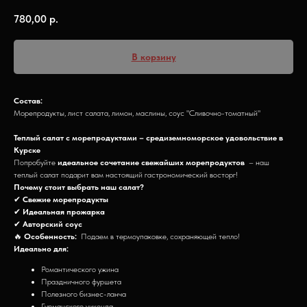
780,00
р.
В корзину
Состав:
Морепродукты, лист салата, лимон, маслины, соус "Сливочно-томатный"
Теплый салат с морепродуктами – средиземноморское удовольствие в
Курске
Попробуйте
идеальное сочетание свежайших морепродуктов
– наш
теплый салат подарит вам настоящий гастрономический восторг!
Почему стоит выбрать наш салат?
✔
Свежие морепродукты
✔
Идеальная прожарка
✔
Авторский соус
🔥
Особенность:
Подаем в термоупаковке, сохраняющей тепло!
Идеально для:
Романтического ужина
Праздничного фуршета
Полезного бизнес-ланча
Гурманского уикенда