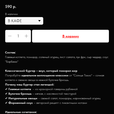
590
р.
В наличии
В корзину
Состав:
Говяжья котлета, помидор, соленый огурец, лист салата, лук фри, сыр чеддер, соус
"Барбекю"
Классический бургер – вкус, который покорил мир
Попробуйте
идеальное воплощение классики
от "Солнце Токио" – сочная
котлета и свежие овощи в нежной булочке бриошь.
Почему наш бургер стал легендой:
✔
Говяжья котлета
– из мраморной говядины рубленой
✔
Булочка бриошь
– мягкая, с маслянистой текстурой
✔
Натуральные овощи
– свежий салат, помидоры, маринованный огурец
✔
Фирменный соус
– авторский рецепт с пикантными нотами
Идеальные сочетания: