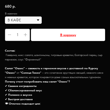
680
р.
В наличии
В корзину
Состав:
Говядина, микс салата, шампиньоны, тигровые креветки, болгарский перец, сыр
пармезан, соус "Фирменный"
Салат "Оазис" – свежесть и гармония вкусов с доставкой по Курску
"Оазис"
от
"Солнце Токио"
– это сочетание хрустящих овощей, нежного мяса
и нежных креветок, которое понравится даже самым взыскательным гурманам.
Почему стоит попробовать наш салат "Оазис"?
✔
Свежие ингредиенты
✔
Сбалансированный вкус
✔
Полезно и вкусно
✔
Быстрая доставка
🍽
Отлично подходит для: