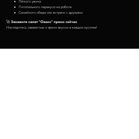
Лёгкого ужина
Питательного перекуса на работе
Семейного обеда или встречи с друзьями
🚀
Закажите салат "Оазис" прямо сейчас
Насладитесь свежестью и ярким вкусом в каждом кусочке!