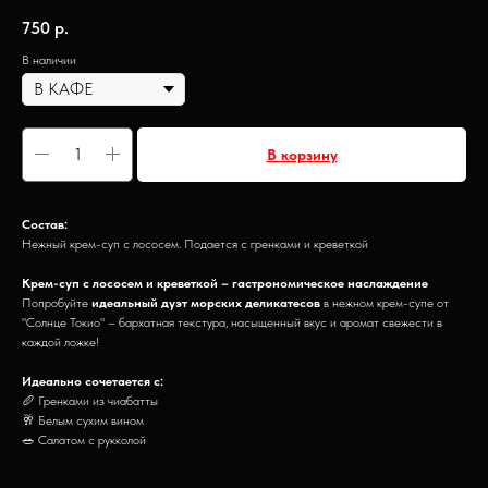
750
р.
В наличии
В корзину
Состав:
Нежный крем-суп с лососем. Подается с гренками и креветкой
Крем-суп с лососем и креветкой – гастрономическое наслаждение
Попробуйте
идеальный дуэт морских деликатесов
в нежном крем-супе от
"Солнце Токио" – бархатная текстура, насыщенный вкус и аромат свежести в
каждой ложке!
Идеально сочетается с:
🥖 Гренками из чиабатты
🥂 Белым сухим вином
🥗 Салатом с рукколой