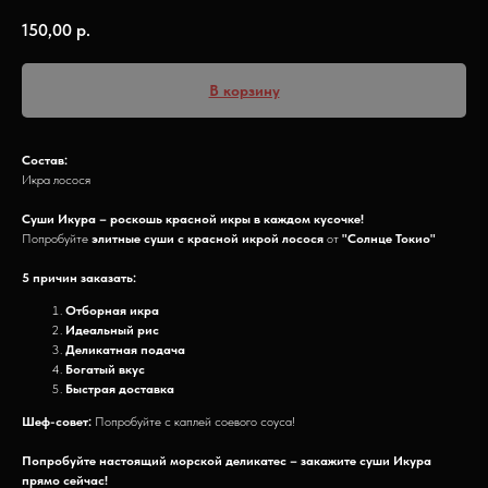
150,00
р.
В корзину
Состав:
Икра лосося
Суши Икура – роскошь красной икры в каждом кусочке!
Попробуйте
элитные суши с красной икрой лосося
от
"Солнце Токио"
5 причин заказать:
Отборная икра
Идеальный рис
Деликатная подача
Богатый вкус
Быстрая доставка
Шеф-совет:
Попробуйте с каплей соевого соуса!
Попробуйте настоящий морской деликатес – закажите суши Икура
прямо сейчас!