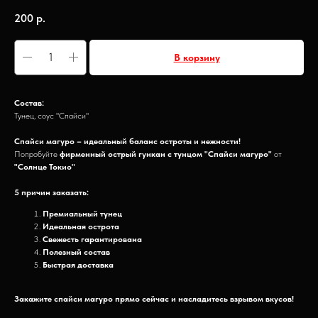
200
р.
В корзину
Состав:
Тунец, соус "Спайси"
Спайси магуро – идеальный баланс остроты и нежности!
Попробуйте
фирменный острый гункан с тунцом "Спайси магуро"
от
"Солнце Токио"
5 причин заказать:
Премиальный тунец
Идеальная острота
Свежесть гарантирована
Полезный состав
Быстрая доставка
Закажите спайси магуро прямо сейчас и насладитесь взрывом вкусов!