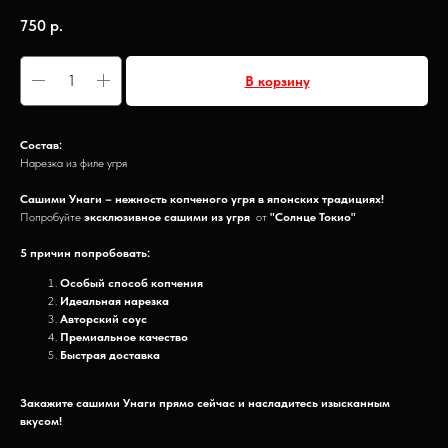
750
р.
В корзину
Состав:
Нарезка из филе угря
Сашими Унаги – нежность копченого угря в японских традициях!
Попробуйте
эксклюзивное сашими из угря
от
"Солнце Токио"
5 причин попробовать:
Особый способ копчения
Идеальная нарезка
Авторский соус
Премиальное качество
Быстрая доставка
Закажите сашими Унаги прямо сейчас и насладитесь изысканным
вкусом!