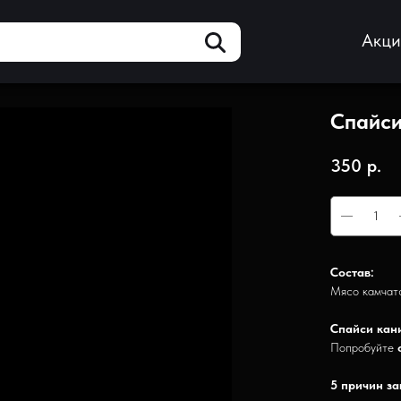
Акц
Спайси
350
р.
Состав:
Мясо камчатс
Спайси кани
Попробуйте
5 причин за