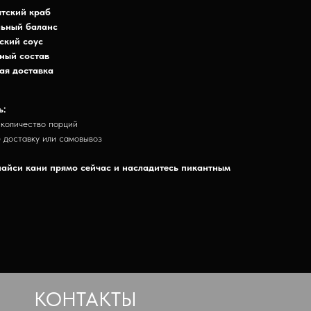
тский краб
ьный баланс
ский соус
ный состав
ая доставка
ь:
 количество порций
 доставку или самовывоз
пайси кани прямо сейчас и насладитесь пикантным
КОНТАКТЫ