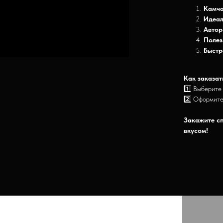
Камча
Идеал
Автор
Полез
Быстр
Как заказат
1️⃣ Выберите
2️⃣ Оформите
Закажите с
вкусом!