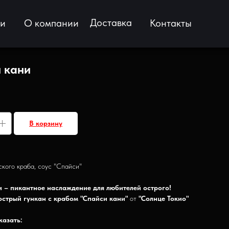
Доставка
ии
О компании
Контакты
 кани
В корзину
кого краба, соус "Спайси"
 – пикантное наслаждение для любителей острого!
острый гункан с крабом "Спайси кани"
от
"Солнце Токио"
казать: