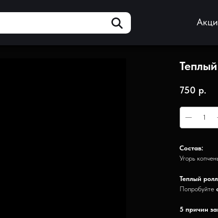
Акц
Теплый
750
р.
Состав:
Угорь копчены
Теплый ролл
Попробуйте
5 причин за