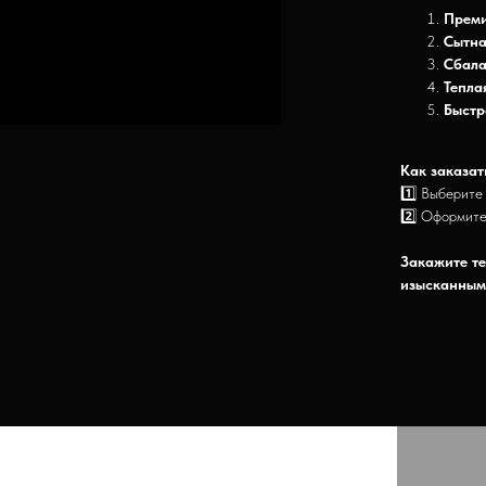
Преми
Сытна
Сбала
Тепла
Быстр
Как заказат
1️⃣ Выберите
2️⃣ Оформите
Закажите те
изысканным