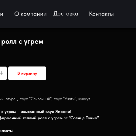
Доставка
ии
О компании
Контакты
 ролл с угрем
В корзину
й, огурец, соус "Сливочный", соус "Унаги", кунжут
 с угрем – изысканный вкус Японии!
фирменный теплый ролл с угрем
от
"Солнце Токио"
казать: